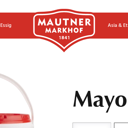
Essig
Asia & E
Mayo