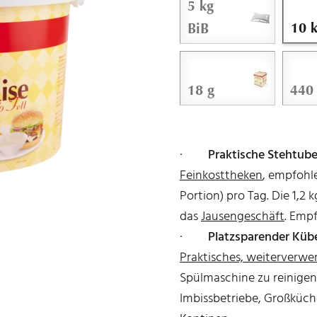
5 kg
10 
BiB
18 g
440
·
Praktische Stehtube
Feinkosttheken
, empfohle
Portion) pro Tag. Die 1,2
das
Jausengeschäft
. Empf
·
Platzsparender Küb
Praktisches, weiterverw
Spülmaschine zu reinigen.
Imbissbetriebe, Großküch