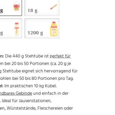
kg
18 g
 g
1200 g
n:
Die 440 g Stehtube ist p
erfekt für
n bei 20 bis 50 Portionen (ca. 20 g je
 kg Stehtube eignet sich hervorragend für
ohlen bei 50 bis 80 Portionen pro Tag.
el
: Im praktischen 10 kg Kübel.
endbares Gebinde
und einfach in der
 Ideal für Jausenstationen,
en, Würstelstände, Fleischereien oder