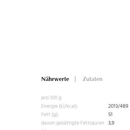
Nährwerte
Zutaten
pro 100 g
Energie (kJ/kcal):
2013/489
Fett (g):
51
davon gesättigte Fettsäuren
3,9