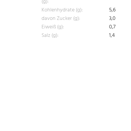
(g):
Kohlenhydrate (g):
5,6
davon Zucker (g):
3,0
Eiweiß (g):
0,7
Salz (g):
1,4