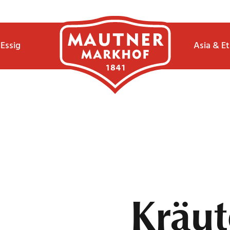
Essig
Asia & E
Kräut