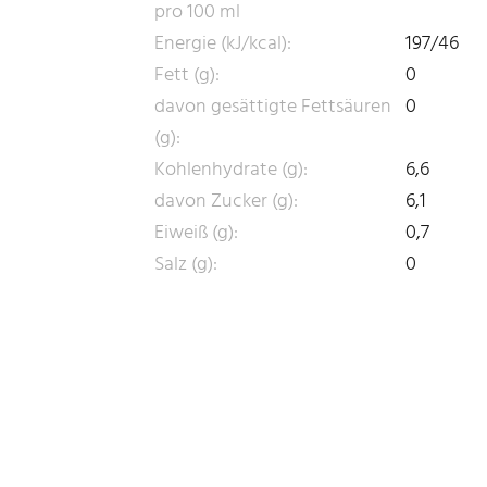
pro 100 ml
Energie (kJ/kcal):
197/46
Fett (g):
0
davon gesättigte Fettsäuren
0
(g):
Kohlenhydrate (g):
6,6
davon Zucker (g):
6,1
Eiweiß (g):
0,7
Salz (g):
0