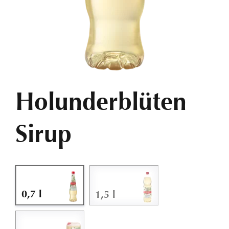
ASIA & ETHNO
DOWNLOADS
Holunderblüten
KONTAKT
Sirup
0,7 l
1,5 l