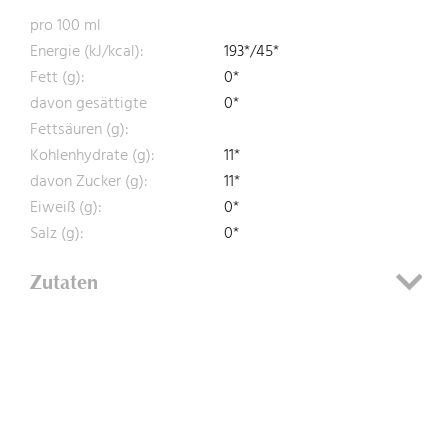
pro 100 ml
Energie (kJ/kcal):
193*/45*
Fett (g):
0*
davon gesättigte
0*
Fettsäuren (g):
Kohlenhydrate (g):
11*
davon Zucker (g):
11*
Eiweiß (g):
0*
Salz (g):
0*
Zutaten