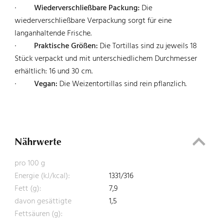
·
Wiederverschließbare Packung:
Die
wiederverschließbare Verpackung sorgt für eine
langanhaltende Frische.
·
Praktische Größen:
Die Tortillas sind zu jeweils 18
Stück verpackt und mit unterschiedlichem Durchmesser
erhältlich: 16 und 30 cm.
·
Vegan:
Die Weizentortillas sind rein pflanzlich.
Nährwerte
pro 100 g
Energie (kJ/kcal):
1331/316
Fett (g):
7,9
davon gesättigte
1,5
Fettsäuren (g):