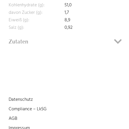
Kohlenhydrate (g):
51,0
davon Zucker (g):
1,7
Eiweiß (g):
8,9
Salz (g):
0,92
Zutaten
Datenschutz
Compliance – LkSG
AGB
Impressum