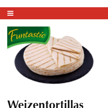
SENF & FEINKOST
SIRUP & GETRÄNKE
ESSIG
Weizentortillas