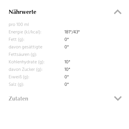
Nährwerte
pro 100 ml
Energie (kJ/kcal):
181*/43*
Fett (g):
0*
davon gesättigte
0*
Fettsäuren (g):
Kohlenhydrate (g):
10*
davon Zucker (g):
10*
Eiweiß (g):
0*
Salz (g):
0*
Zutaten