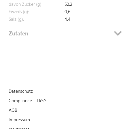
davon Zucker (g):
52,2
Eiweiß (g):
0,6
Salz (g):
4,4
Zutaten
Datenschutz
Compliance – LkSG
AGB
Impressum