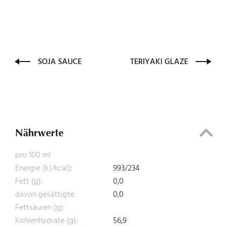
SOJA SAUCE
TERIYAKI GLAZE
Nährwerte
pro 100 ml
Energie (kJ/kcal):
993/234
Fett (g):
0,0
davon gesättigte
0,0
Fettsäuren (g):
Kohlenhydrate (g):
56,9