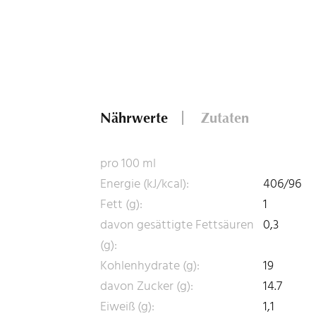
Nährwerte
Zutaten
pro 100 ml
Energie (kJ/kcal):
406/96
Fett (g):
1
davon gesättigte Fettsäuren
0,3
(g):
Kohlenhydrate (g):
19
davon Zucker (g):
14.7
Eiweiß (g):
1,1