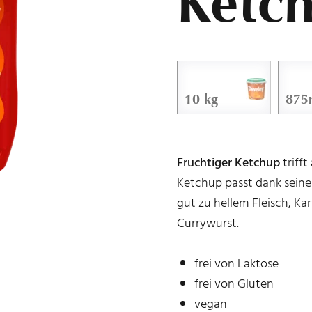
Ketc
10 kg
875
Fruchtiger Ketchup
triff
Ketchup passt dank seine
gut zu hellem Fleisch, Ka
Currywurst.
frei von Laktose
frei von Gluten
vegan