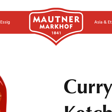
Essig
Asia & E
Curr