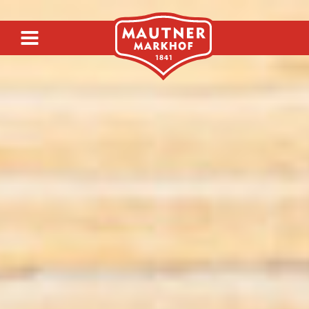
SENF & FEINKOST
SIRUP & GETRÄNKE
ESSIG